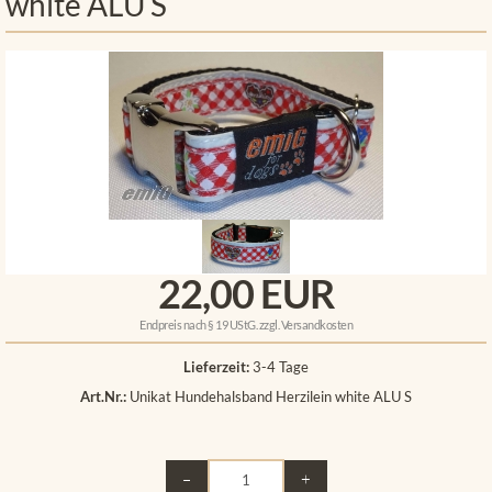
white ALU S
22,00 EUR
Endpreis nach § 19 UStG. zzgl.
Versandkosten
Lieferzeit:
3-4 Tage
Art.Nr.:
Unikat Hundehalsband Herzilein white ALU S
–
+