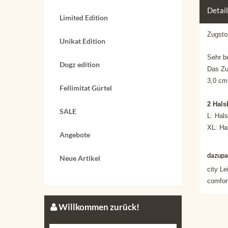
Detai
Limited Edition
Zugsto
Unikat Edition
Sehr b
Dogz edition
Das Zu
3,0 cm
Fellimitat Gürtel
2 Hals
SALE
L: Hal
XL: Ha
Angebote
dazupa
Neue Artikel
city L
comfort
Willkommen zurück!