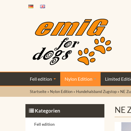
Fell edition
Nylon Edition
Limited Edit
Startseite
»
Nylon Edition
»
Hundehalsband Zugstop
»
NE Zu
NE Z
Kategorien
Fell edition