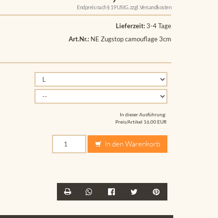
Endpreis nach § 19 UStG. zzgl.
Versandkosten
Lieferzeit:
3-4 Tage
Art.Nr.:
NE Zugstop camouflage 3cm
In dieser Ausführung:
Preis/Artikel
16,00 EUR
In den Warenkorb