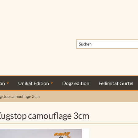
ion
Unikat Edition
Dogz edition
Fellimitat Gürtel
gstop camouflage 3cm
ugstop camouflage 3cm