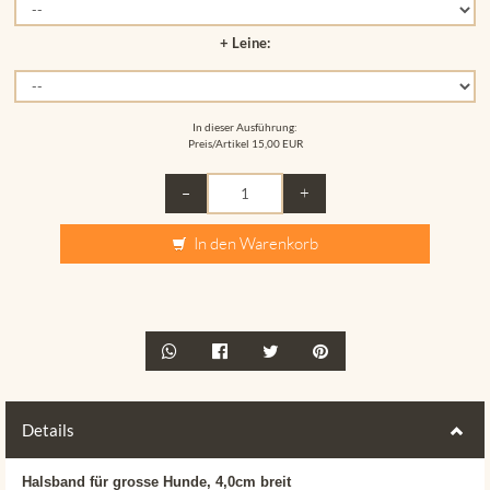
+ Leine:
In dieser Ausführung:
Preis/Artikel
15,00 EUR
–
+
In den Warenkorb
Details
Halsband für grosse Hunde, 4,0cm breit