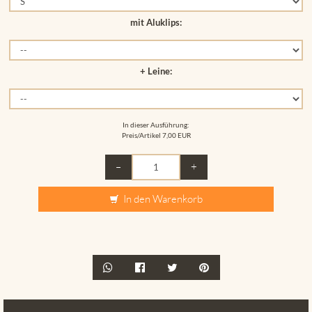
mit Aluklips:
+ Leine:
In dieser Ausführung:
Preis/Artikel
7,00 EUR
–
+
In den Warenkorb