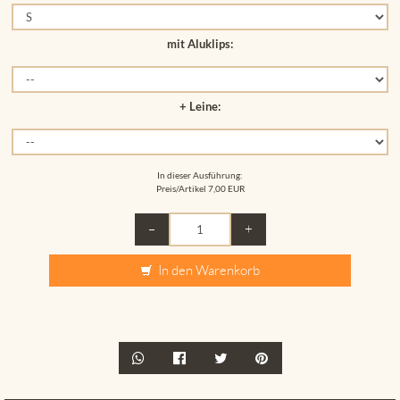
mit Aluklips:
+ Leine:
In dieser Ausführung:
Preis/Artikel
7,00 EUR
–
+
In den Warenkorb