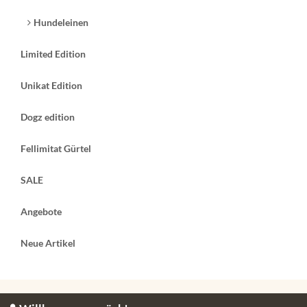
(67/20)
Hundeleinen
Limited Edition
Unikat Edition
Dogz edition
7,00 EUR
8,00 EUR
ab
ab
( Endpreis nach § 19 UStG. zzgl.
( Endpreis nach § 19 UStG. zzgl.
Fellimitat Gürtel
Versandkosten
)
Versandkosten
)
Lieferzeit:
3-4 Tage
Lieferzeit:
3-4 Tage
SALE
Details
Details
Angebote
Neue Artikel